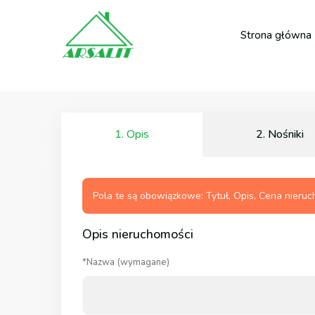
Strona główna
Wyszukiwanie
zaawansowane
1. Opis
2. Nośniki
Pola te są obowiązkowe: Tytuł, Opis, Cena nieru
Opis nieruchomości
*Nazwa (wymagane)