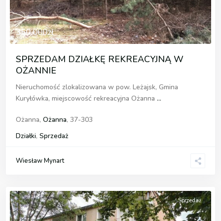
350.000zł
SPRZEDAM DZIAŁKĘ REKREACYJNĄ W
OŻANNIE
Nieruchomość zlokalizowana w pow. Leżajsk, Gmina
Kuryłówka, miejscowość rekreacyjna Ożanna
...
Ożanna,
Ożanna
, 37-303
Działki
,
Sprzedaż
Wiesław Mynart
Sprzedaż